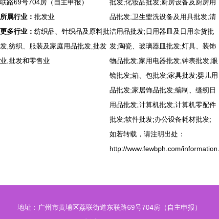
联路69号704房（自主申报）
批发;化妆品批发;厨房设备及厨房用
所属行业：
批发业
品批发;卫生盥洗设备及用具批发;清
更多行业：
纺织品、针织品及原料批
洁用品批发;日用器皿及日用杂货批
发,纺织、服装及家庭用品批发,批发
发;陶瓷、玻璃器皿批发;灯具、装饰
业,批发和零售业
物品批发;家用电器批发;钟表批发;眼
镜批发;箱、包批发;家具批发;婴儿用
品批发;家居饰品批发;编制、缝纫日
用品批发;计算机批发;计算机零配件
批发;软件批发;办公设备耗材批发;
如若转载，请注明出处：
http://www.fewbph.com/information
地址：广州市黄埔区荔联街道东联路69号704房（自主申报）